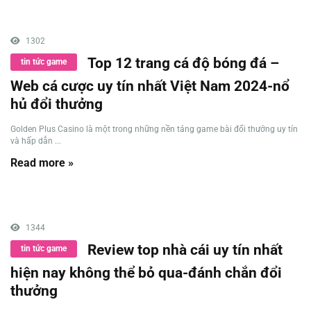
1302
Top 12 trang cá độ bóng đá –
tin tức game
Web cá cược uy tín nhất Việt Nam 2024-nổ
hủ đổi thưởng
Golden Plus Casino là một trong những nền tảng game bài đổi thưởng uy tín
và hấp dẫn ...
Read more »
1344
Review top nhà cái uy tín nhất
tin tức game
hiện nay không thể bỏ qua-đánh chắn đổi
thưởng