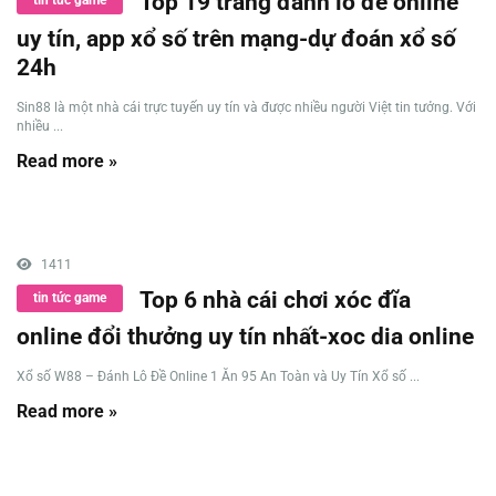
Top 19 trang đánh lô đề online
tin tức game
uy tín, app xổ số trên mạng-dự đoán xổ số
24h
Sin88 là một nhà cái trực tuyến uy tín và được nhiều người Việt tin tưởng. Với
nhiều ...
Read more »
1411
Top 6 nhà cái chơi xóc đĩa
tin tức game
online đổi thưởng uy tín nhất-xoc dia online
Xổ số W88 – Đánh Lô Đề Online 1 Ăn 95 An Toàn và Uy Tín Xổ số ...
Read more »