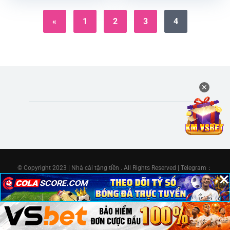
«
1
2
3
4
✕
© Copyright 2023 | Nhà cái tặng tiền . All Rights Reserved | Telegram：
×
×
×
@Nhacai8899