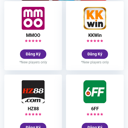
MMOO
KKWin
Đăng Ký
Đăng Ký
*New players only
*New players only
HZ88
6FF
Đăng Ký
Đăng Ký