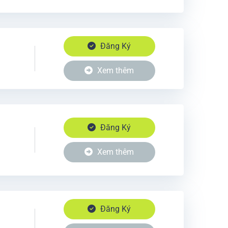
Đăng Ký
Xem thêm
Đăng Ký
Xem thêm
Đăng Ký