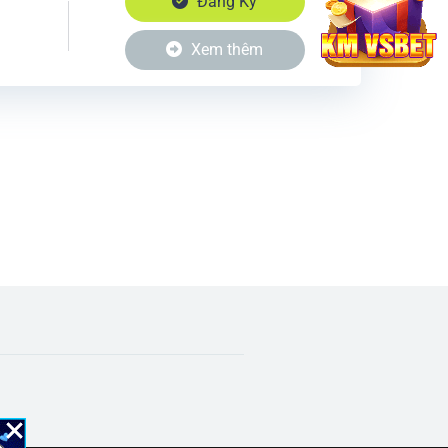
Đăng Ký
Xem thêm
×
×
×