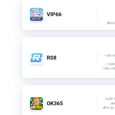
VIP66
🎁Hoà
⚡ Săn v
RS8
✩ Điểm
✩Bảo hiể
⚡️HỢP 
OK365
🔥
🎁Tri ân