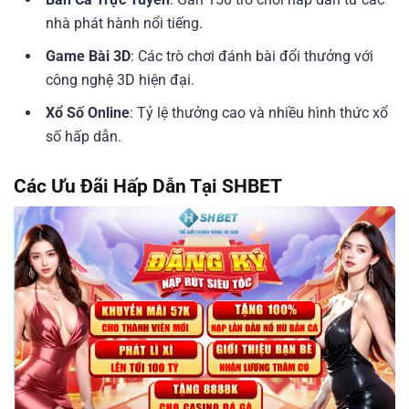
nhà phát hành nổi tiếng.
Game Bài 3D
: Các trò chơi đánh bài đổi thưởng với
công nghệ 3D hiện đại.
Xổ Số Online
: Tỷ lệ thưởng cao và nhiều hình thức xổ
số hấp dẫn.
Các Ưu Đãi Hấp Dẫn Tại SHBET