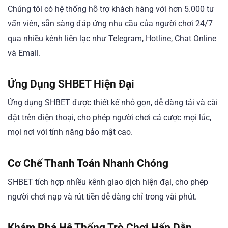
Chúng tôi có hệ thống hỗ trợ khách hàng với hơn 5.000 tư
vấn viên, sẵn sàng đáp ứng nhu cầu của người chơi 24/7
qua nhiều kênh liên lạc như Telegram, Hotline, Chat Online
và Email.
Ứng Dụng SHBET Hiện Đại
Ứng dụng SHBET được thiết kế nhỏ gọn, dễ dàng tải và cài
đặt trên điện thoại, cho phép người chơi cá cược mọi lúc,
mọi nơi với tính năng bảo mật cao.
Cơ Chế Thanh Toán Nhanh Chóng
SHBET tích hợp nhiều kênh giao dịch hiện đại, cho phép
người chơi nạp và rút tiền dễ dàng chỉ trong vài phút.
Khám Phá Hệ Thống Trò Chơi Hấp Dẫn