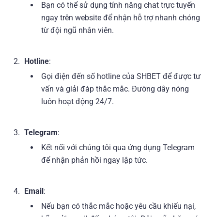
Bạn có thể sử dụng tính năng chat trực tuyến
ngay trên website để nhận hỗ trợ nhanh chóng
từ đội ngũ nhân viên.
Hotline
:
Gọi điện đến số hotline của SHBET để được tư
vấn và giải đáp thắc mắc. Đường dây nóng
luôn hoạt động 24/7.
Telegram
:
Kết nối với chúng tôi qua ứng dụng Telegram
để nhận phản hồi ngay lập tức.
Email
:
Nếu bạn có thắc mắc hoặc yêu cầu khiếu nại,