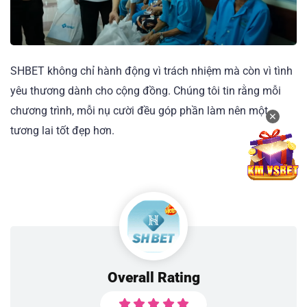
SHBET không chỉ hành động vì trách nhiệm mà còn vì tình
yêu thương dành cho cộng đồng. Chúng tôi tin rằng mỗi
chương trình, mỗi nụ cười đều góp phần làm nên một
✕
tương lai tốt đẹp hơn.
Overall Rating