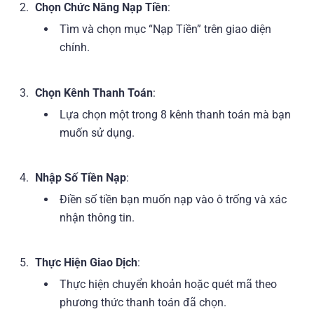
Chọn Chức Năng Nạp Tiền
:
Tìm và chọn mục “Nạp Tiền” trên giao diện
chính.
Chọn Kênh Thanh Toán
:
Lựa chọn một trong 8 kênh thanh toán mà bạn
muốn sử dụng.
Nhập Số Tiền Nạp
:
Điền số tiền bạn muốn nạp vào ô trống và xác
nhận thông tin.
Thực Hiện Giao Dịch
:
Thực hiện chuyển khoản hoặc quét mã theo
phương thức thanh toán đã chọn.