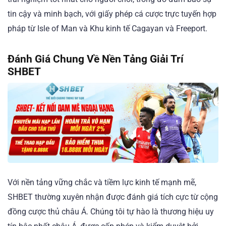
tin cậy và minh bạch, với giấy phép cá cược trực tuyến hợp
pháp từ Isle of Man và Khu kinh tế Cagayan và Freeport.
Đánh Giá Chung Về Nền Tảng Giải Trí
SHBET
Với nền tảng vững chắc và tiềm lực kinh tế mạnh mẽ,
SHBET thường xuyên nhận được đánh giá tích cực từ cộng
đồng cược thủ châu Á. Chúng tôi tự hào là thương hiệu uy