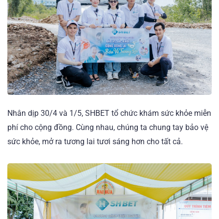
Nhân dịp 30/4 và 1/5, SHBET tổ chức khám sức khỏe miễn
phí cho cộng đồng. Cùng nhau, chúng ta chung tay bảo vệ
sức khỏe, mở ra tương lai tươi sáng hơn cho tất cả.