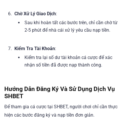
Chờ Xử Lý Giao Dịch
:
Sau khi hoàn tất các bước trên, chỉ cần chờ từ
2-5 phút để nhà cái xử lý yêu cầu nạp tiền.
Kiểm Tra Tài Khoản
:
Kiểm tra lại số dư tài khoản cá cược để xác
nhận số tiền đã được nạp thành công.
Hướng Dẫn Đăng Ký Và Sử Dụng Dịch Vụ
SHBET
Để tham gia cá cược tại SHBET, người chơi chỉ cần thực
hiện các bước đăng ký và nạp tiền đơn giản.