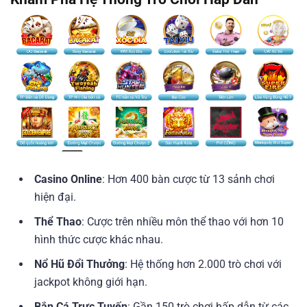
Casino Online
: Hơn 400 bàn cược từ 13 sảnh chơi
hiện đại.
Thể Thao
: Cược trên nhiều môn thể thao với hơn 10
hình thức cược khác nhau.
Nổ Hũ Đổi Thưởng
: Hệ thống hơn 2.000 trò chơi với
jackpot không giới hạn.
Bắn Cá Trực Tuyến
: Gần 150 trò chơi hấp dẫn từ các