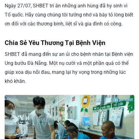
Ngày 27/07, SHBET tri ân những anh hùng đã hy sinh vì
Tổ quốc. Hãy cùng chúng tôi tưởng nhớ và bày tỏ lòng biết
ơn đối với các thương binh, liệt sĩ và gia đình có công.
Chia Sẻ Yêu Thương Tại Bệnh Viện
SHBET đã mang đến sự an ủi cho bệnh nhân tại Bệnh viện
Ung bướu Đà Nẵng. Một nụ cười và một phần quà có thể
giúp xoa dịu nỗi đau, mang lại hy vọng trong những lúc
khó khăn.