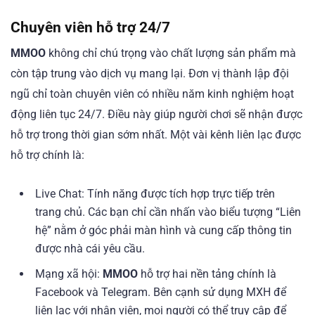
Chuyên viên hỗ trợ 24/7
MMOO
không chỉ chú trọng vào chất lượng sản phẩm mà
còn tập trung vào dịch vụ mang lại. Đơn vị thành lập đội
ngũ chỉ toàn chuyên viên có nhiều năm kinh nghiệm hoạt
động liên tục 24/7. Điều này giúp người chơi sẽ nhận được
hỗ trợ trong thời gian sớm nhất. Một vài kênh liên lạc được
hỗ trợ chính là:
Live Chat: Tính năng được tích hợp trực tiếp trên
trang chủ. Các bạn chỉ cần nhấn vào biểu tượng “Liên
hệ” nằm ở góc phải màn hình và cung cấp thông tin
được nhà cái yêu cầu.
Mạng xã hội:
MMOO
hỗ trợ hai nền tảng chính là
Facebook và Telegram. Bên cạnh sử dụng MXH để
liên lạc với nhân viên, mọi người có thể truy cập để