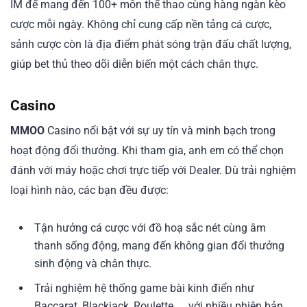
IM để mang đến 100+ môn thể thao cùng hàng ngàn kèo
cược mỗi ngày. Không chỉ cung cấp nền tảng cá cược,
sảnh cược còn là địa điểm phát sóng trận đấu chất lượng,
giúp bet thủ theo dõi diễn biến một cách chân thực.
Casino
MMOO
Casino nổi bật với sự uy tín và minh bạch trong
hoạt động đổi thưởng. Khi tham gia, anh em có thể chọn
đánh với máy hoặc chơi trực tiếp với Dealer. Dù trải nghiệm
loại hình nào, các bạn đều được:
Tận hưởng cá cược với đồ hoạ sắc nét cùng âm
thanh sống động, mang đến không gian đổi thưởng
sinh động và chân thực.
Trải nghiệm hệ thống game bài kinh điển như
Baccarat, Blackjack, Roulette, … với nhiều phiên bản