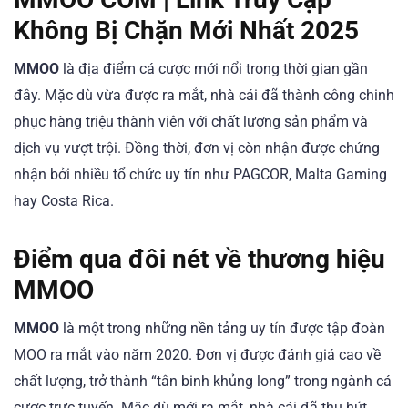
Không Bị Chặn Mới Nhất 2025
MMOO
là địa điểm cá cược mới nổi trong thời gian gần
đây. Mặc dù vừa được ra mắt, nhà cái đã thành công chinh
phục hàng triệu thành viên với chất lượng sản phẩm và
dịch vụ vượt trội. Đồng thời, đơn vị còn nhận được chứng
nhận bởi nhiều tổ chức uy tín như PAGCOR, Malta Gaming
hay Costa Rica.
Điểm qua đôi nét về thương hiệu
MMOO
MMOO
là một trong những nền tảng uy tín được tập đoàn
MOO ra mắt vào năm 2020. Đơn vị được đánh giá cao về
chất lượng, trở thành “tân binh khủng long” trong ngành cá
cược trực tuyến. Mặc dù mới ra mắt, nhà cái đã thu hút