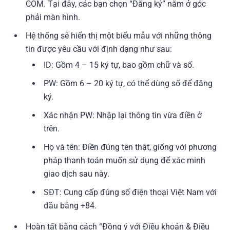
COM. Tại đây, các bạn chọn “Đăng ký” nằm ở góc
phải màn hình.
Hệ thống sẽ hiển thị một biểu mẫu với những thông
tin được yêu cầu với định dạng như sau:
ID: Gồm 4 – 15 ký tự, bao gồm chữ và số.
PW: Gồm 6 – 20 ký tự, có thể dùng số để đăng
ký.
Xác nhận PW: Nhập lại thông tin vừa điền ở
trên.
Họ và tên: Điền đúng tên thật, giống với phương
pháp thanh toán muốn sử dụng để xác minh
giao dịch sau này.
SĐT: Cung cấp đúng số điện thoại Việt Nam với
đầu bằng +84.
Hoàn tất bằng cách “Đồng ý với Điều khoản & Điều