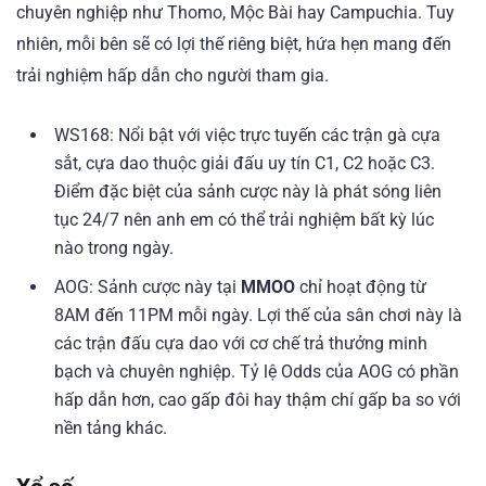
chuyên nghiệp như Thomo, Mộc Bài hay Campuchia. Tuy
nhiên, mỗi bên sẽ có lợi thế riêng biệt, hứa hẹn mang đến
trải nghiệm hấp dẫn cho người tham gia.
WS168: Nổi bật với việc trực tuyến các trận gà cựa
sắt, cựa dao thuộc giải đấu uy tín C1, C2 hoặc C3.
Điểm đặc biệt của sảnh cược này là phát sóng liên
tục 24/7 nên anh em có thể trải nghiệm bất kỳ lúc
nào trong ngày.
AOG: Sảnh cược này tại
MMOO
chỉ hoạt động từ
8AM đến 11PM mỗi ngày. Lợi thế của sân chơi này là
các trận đấu cựa dao với cơ chế trả thưởng minh
bạch và chuyên nghiệp. Tỷ lệ Odds của AOG có phần
hấp dẫn hơn, cao gấp đôi hay thậm chí gấp ba so với
nền tảng khác.