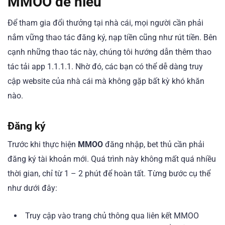
MMOO dễ hiểu
Để tham gia đổi thưởng tại nhà cái, mọi người cần phải
nắm vững thao tác đăng ký, nạp tiền cũng như rút tiền. Bên
cạnh những thao tác này, chúng tôi hướng dẫn thêm thao
tác tải app 1.1.1.1. Nhờ đó, các bạn có thể dễ dàng truy
cập website của nhà cái mà không gặp bất kỳ khó khăn
nào.
Đăng ký
Trước khi thực hiện
MMOO
đăng nhập, bet thủ cần phải
đăng ký tài khoản mới. Quá trình này không mất quá nhiều
thời gian, chỉ từ 1 – 2 phút để hoàn tất. Từng bước cụ thể
như dưới đây:
Truy cập vào trang chủ thông qua liên kết MMOO