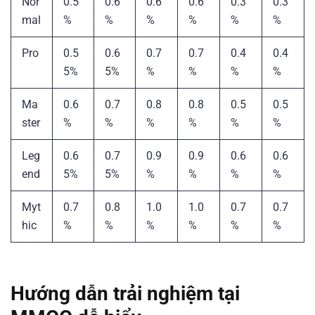
Nor
0.5
0.6
0.6
0.6
0.3
0.3
mal
%
%
%
%
%
%
Pro
0.5
0.6
0.7
0.7
0.4
0.4
5%
5%
%
%
%
%
Ma
0.6
0.7
0.8
0.8
0.5
0.5
ster
%
%
%
%
%
%
Leg
0.6
0.7
0.9
0.9
0.6
0.6
end
5%
5%
%
%
%
%
Myt
0.7
0.8
1.0
1.0
0.7
0.7
hic
%
%
%
%
%
%
Hướng dẫn trải nghiệm tại