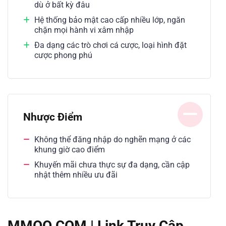
dù ở bất kỳ đâu
Hệ thống bảo mật cao cấp nhiều lớp, ngăn
chặn mọi hành vi xâm nhập
Đa dạng các trò chơi cá cược, loại hình đặt
cược phong phú
Nhược Điểm
Không thể đăng nhập do nghẽn mạng ở các
khung giờ cao điểm
Khuyến mãi chưa thực sự đa dạng, cần cập
nhật thêm nhiều ưu đãi
MMOO COM | Link Truy Cập