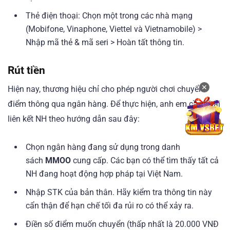
Thẻ điện thoại: Chọn một trong các nhà mạng
(Mobifone, Vinaphone, Viettel và Vietnamobile) >
Nhập mã thẻ & mã seri > Hoàn tất thông tin.
Rút tiền
✕
Hiện nay, thương hiệu chỉ cho phép người chơi chuyển
điểm thông qua ngân hàng. Để thực hiện, anh em cần phải
liên kết NH theo hướng dẫn sau đây:
Chọn ngân hàng đang sử dụng trong danh
sách
MMOO
cung cấp. Các bạn có thể tìm thấy tất cả
NH đang hoạt động hợp pháp tại Việt Nam.
Nhập STK của bản thân. Hãy kiểm tra thông tin này
cẩn thận để hạn chế tối đa rủi ro có thể xảy ra.
Điền số điểm muốn chuyển (thấp nhất là 20.000 VNĐ