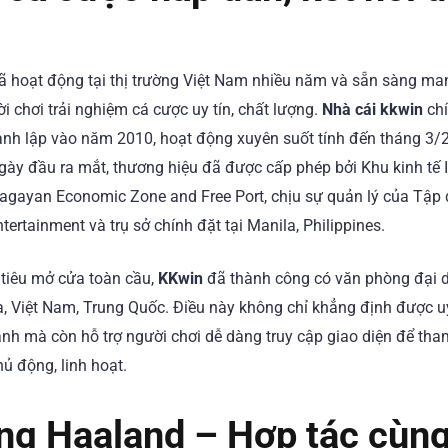
ã hoạt động tại thị trường Việt Nam nhiều năm và sẵn sàng ma
i chơi trải nghiệm cá cược uy tín, chất lượng.
Nhà cái kkwin
chí
nh lập vào năm 2010, hoạt động xuyên suốt tính đến tháng 3/
ày đầu ra mắt, thương hiệu đã được cấp phép bởi Khu kinh tế I
agayan Economic Zone and Free Port, chịu sự quản lý của Tập
tertainment và trụ sở chính đặt tại Manila, Philippines.
tiêu mở cửa toàn cầu,
KKwin
đã thành công có văn phòng đại d
, Việt Nam, Trung Quốc. Điều này không chỉ khẳng định được uy
h mà còn hỗ trợ người chơi dễ dàng truy cập giao diện để tha
chủ động, linh hoạt.
ing Haaland – Hợp tác cùn