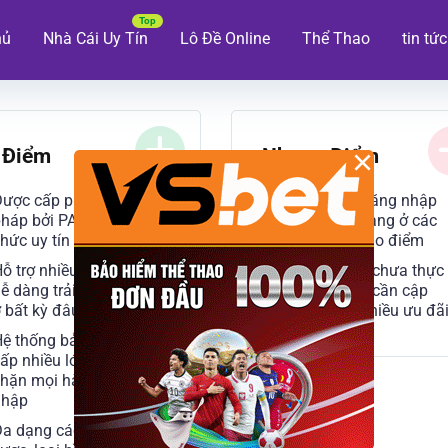
hủ
Nhà Cái Uy Tín
Lô Đề Online
Thể Thao
tin tứ
×
 Điểm
Nhược Điểm
Được cấp phép hợp
Không thể đăng nhập
háp bởi PAGCOR, tổ
do nghẽn mạng ở các
hức uy tín số 1 thế giới
khung giờ cao điểm
ỗ trợ nhiều ngôn ngữ,
Khuyến mãi chưa thực
ễ dàng trải nghiệm dù
sự đa dạng, cần cập
 bất kỳ đâu
nhật thêm nhiều ưu đã
ệ thống bảo mật cao
ấp nhiều lớp, ngăn
hặn mọi hành vi xâm
nhập
a dạng các trò chơi cá