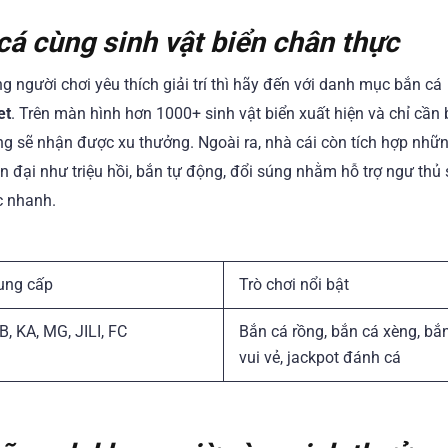
cá cùng sinh vật biển chân thực
g người chơi yêu thích giải trí thì hãy đến với danh mục bắn cá
et
. Trên màn hình hơn 1000+ sinh vật biển xuất hiện và chỉ cần
g sẽ nhận được xu thưởng. Ngoài ra, nhà cái còn tích hợp nhữn
n đại như triệu hồi, bắn tự động, đổi súng nhằm hỗ trợ ngư thủ 
c nhanh.
ung cấp
Trò chơi nổi bật
B, KA, MG, JILI, FC
Bắn cá rồng, bắn cá xèng, bắ
vui vẻ, jackpot đánh cá