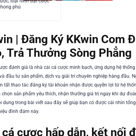
ược, loại hình đặt cược
phong phú
in | Đăng Ký KKwin Com Đ
, Trả Thưởng Sòng Phẳng
ợc đánh giá là nhà cái cá cược minh bạch, ứng dụng hệ thống
và đầu tư sản phẩm, dịch vụ giải trí chuyên nghiệp hàng đầu. N
n tất thao tác đăng ký tài khoản nhận được quyền lợi từ hệ thốn
 chọn sản phẩm yêu thích, nhận thưởng giá trị ngay khi dự đoá
i dung trong bài viết sau đây sẽ giúp bạn có được cái nhìn tổn
hiệu đình đám này.
 cá cược hấp dẫn, kết nối