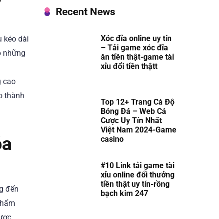
Recent News
Xóc đĩa online uy tín
u kéo dài
– Tải game xóc đĩa
ào những
ăn tiền thật-game tài
xỉu đổi tiền thậtt
g cao
o thành
Top 12+ Trang Cá Độ
Bóng Đá – Web Cá
Cược Uy Tín Nhất
Việt Nam 2024-Game
óa
casino
#10 Link tải game tài
xỉu online đổi thưởng
tiền thật uy tín-rồng
g đến
bạch kim 247
 phẩm
cược