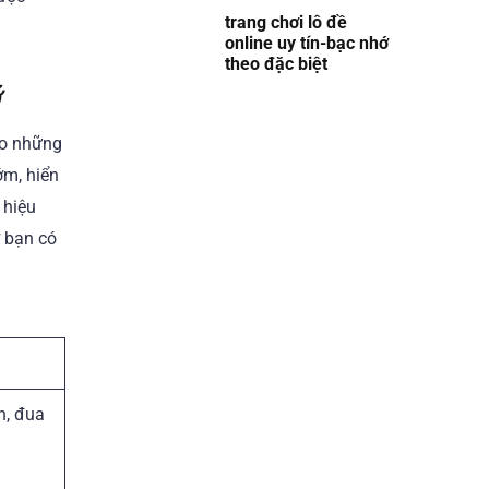
trang chơi lô đề
online uy tín-bạc nhớ
theo đặc biệt
ỡ
ào những
ớm, hiển
 hiệu
ợ bạn có
h, đua