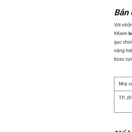
Bắn 
Với nhữn
KKwin
b
gục chún
năng hiệ
boss cự
Nhà c
TP, JD