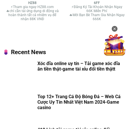
HZ88
6FF
⚡Tham gia ngay HZ88.com
⚡Đăng Ký Tài Khoản Nhận Ngay
🔥chỉ cần tải ứng dụng di động và
66K Miễn Phí
hoàn thành tất cả nhiệm vụ để
🔥Mời Bạn Bè Tham Gia Nhận Ngay
nhận 88K VNĐ
666K
✕
Recent News
Xóc đĩa online uy tín – Tải game xóc đĩa
ăn tiền thật-game tài xỉu đổi tiền thậtt
Top 12+ Trang Cá Độ Bóng Đá – Web Cá
Cược Uy Tín Nhất Việt Nam 2024-Game
casino