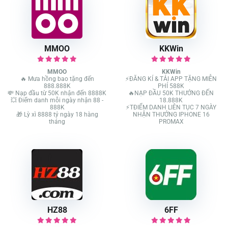
MMOO
KKWin
MMOO
KKWin
🔥 Mưa hồng bao tặng đến
⚡️ĐĂNG KÍ & TẢI APP TẶNG MIỄN
888.888K
PHÍ 588K
💸 Nạp đầu từ 50K nhận đến 8888K
🔥NẠP ĐẦU 50K THƯỞNG ĐẾN
💥 Điểm danh mỗi ngày nhận 88 -
18.888K
888K
⚡️TĐIỂM DANH LIÊN TỤC 7 NGÀY
🎁 Lỳ xì 8888 tỷ ngày 18 hàng
NHẬN THƯỞNG IPHONE 16
tháng
PROMAX
HZ88
6FF