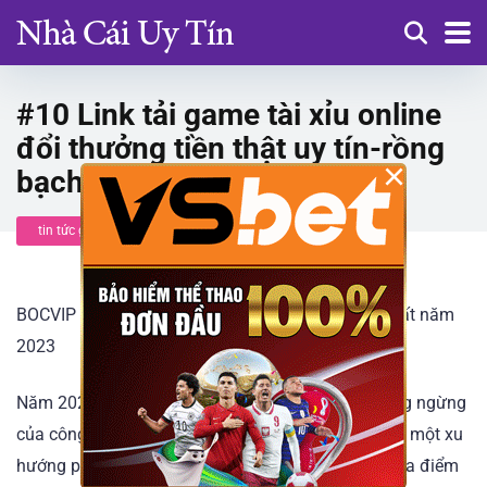
#10 Link tải game tài xỉu online
đổi thưởng tiền thật uy tín-rồng
×
bạch kim 247
tin tức game
BOCVIP club – Địa điểm chơi tài xỉu online mới nhất năm
2023
Năm 2023 đang đến gần và với sự phát triển không ngừng
của công nghệ, việc chơi tài xỉu online đã trở thành một xu
hướng phổ biến trong giới trẻ. Trong số rất nhiều địa điểm