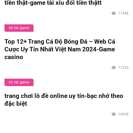
tiền thật-game tài xỉu đổi tiền thậtt
11448
tin tức game
Top 12+ Trang Cá Độ Bóng Đá – Web Cá
Cược Uy Tín Nhất Việt Nam 2024-Game
casino
11255
tin tức game
trang chơi lô đề online uy tín-bạc nhớ theo
đặc biệt
10928