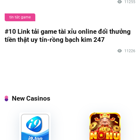
11255
tin tức game
#10 Link tải game tài xỉu online đổi thưởng
tiền thật uy tín-rồng bạch kim 247
11226
New Casinos