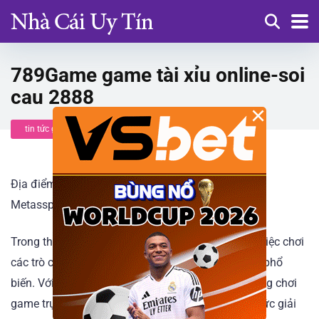
789Game game tài xỉu online-soi
cau 2888
×
tin tức game
Địa điểm chơi tài xỉu online mới nhất năm 2023 –
Metasspin
Trong thời đại công nghệ phát triển như hiện nay, việc chơi
các trò chơi trực tuyến đã trở thành một xu hướng phổ
biến. Với sự ra đời của nhiều trang web và ứng dụng chơi
game trực tuyến, người chơi có thể dễ dàng thỏa sức giải