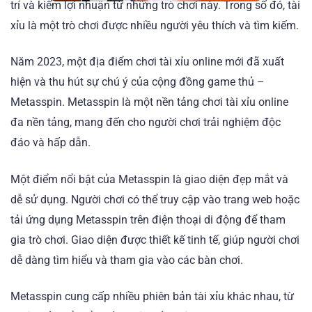
trí và kiếm lợi nhuận từ những trò chơi này. Trong số đó, tài
xỉu là một trò chơi được nhiều người yêu thích và tìm kiếm.
Năm 2023, một địa điểm chơi tài xỉu online mới đã xuất
hiện và thu hút sự chú ý của cộng đồng game thủ –
Metasspin. Metasspin là một nền tảng chơi tài xỉu online
đa nền tảng, mang đến cho người chơi trải nghiệm độc
đáo và hấp dẫn.
Một điểm nổi bật của Metasspin là giao diện đẹp mắt và
dễ sử dụng. Người chơi có thể truy cập vào trang web hoặc
tải ứng dụng Metasspin trên điện thoại di động để tham
gia trò chơi. Giao diện được thiết kế tinh tế, giúp người chơi
dễ dàng tìm hiểu và tham gia vào các bàn chơi.
Metasspin cung cấp nhiều phiên bản tài xỉu khác nhau, từ