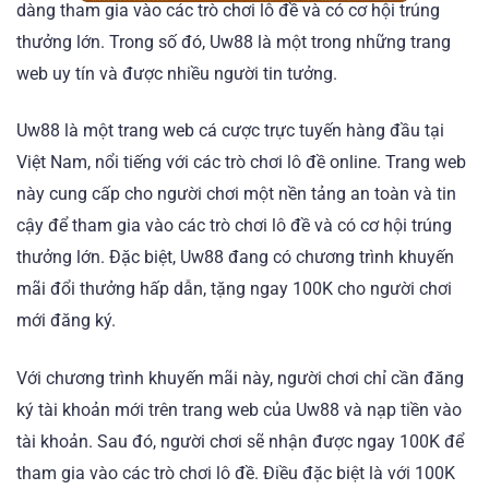
dàng tham gia vào các trò chơi lô đề và có cơ hội trúng
thưởng lớn. Trong số đó, Uw88 là một trong những trang
web uy tín và được nhiều người tin tưởng.
Uw88 là một trang web cá cược trực tuyến hàng đầu tại
Việt Nam, nổi tiếng với các trò chơi lô đề online. Trang web
này cung cấp cho người chơi một nền tảng an toàn và tin
cậy để tham gia vào các trò chơi lô đề và có cơ hội trúng
thưởng lớn. Đặc biệt, Uw88 đang có chương trình khuyến
mãi đổi thưởng hấp dẫn, tặng ngay 100K cho người chơi
mới đăng ký.
Với chương trình khuyến mãi này, người chơi chỉ cần đăng
ký tài khoản mới trên trang web của Uw88 và nạp tiền vào
tài khoản. Sau đó, người chơi sẽ nhận được ngay 100K để
tham gia vào các trò chơi lô đề. Điều đặc biệt là với 100K