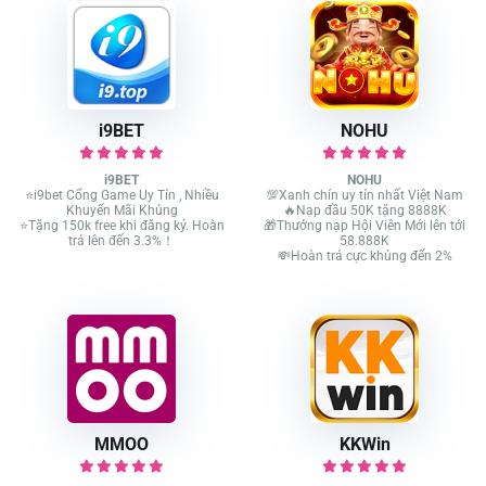
i9BET
NOHU
i9BET
NOHU
⭐️i9bet Cổng Game Uy Tín , Nhiều
💯Xanh chín uy tín nhất Việt Nam
Khuyến Mãi Khủng
🔥Nạp đầu 50K tặng 8888K
⭐️Tặng 150k free khi đăng ký. Hoàn
🎁Thưởng nạp Hội Viên Mới lên tới
trả lên đến 3.3%！
58.888K
💸Hoàn trả cực khủng đến 2%
MMOO
KKWin