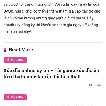
và có cơ hội trúng thưởng lớn. Với sự tin cậy và uy tín của
Uw88, người chơi có thể yên tâm tham gia vào các trò chơi
lô đề và tận hưởng những giây phút giải trí thú vị. Hãy
nhanh tay đăng ký tài khoản và tham gia ngay để không
bỏ lỡ cơ hội này!
Read More
tin tức game
Xóc đĩa online uy tín – Tải game xóc đĩa ăn
tiền thật-game tài xỉu đổi tiền thậtt
11449
tin tức game