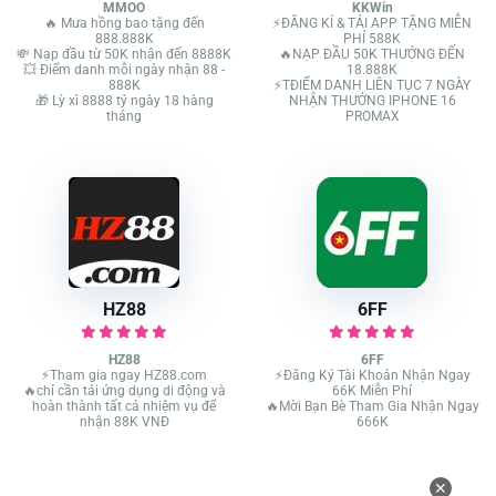
MMOO
KKWin
🔥 Mưa hồng bao tặng đến
⚡️ĐĂNG KÍ & TẢI APP TẶNG MIỄN
888.888K
PHÍ 588K
💸 Nạp đầu từ 50K nhận đến 8888K
🔥NẠP ĐẦU 50K THƯỞNG ĐẾN
💥 Điểm danh mỗi ngày nhận 88 -
18.888K
888K
⚡️TĐIỂM DANH LIÊN TỤC 7 NGÀY
🎁 Lỳ xì 8888 tỷ ngày 18 hàng
NHẬN THƯỞNG IPHONE 16
tháng
PROMAX
HZ88
6FF
HZ88
6FF
⚡Tham gia ngay HZ88.com
⚡Đăng Ký Tài Khoản Nhận Ngay
🔥chỉ cần tải ứng dụng di động và
66K Miễn Phí
hoàn thành tất cả nhiệm vụ để
🔥Mời Bạn Bè Tham Gia Nhận Ngay
nhận 88K VNĐ
666K
✕