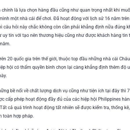
n chính là lựa chọn hàng đầu cũng như quan trọng nhất khi mu
mình một nhà cái để chơi. Đã hoạt động với lịch sử 16 năm trên 
hì câu hỏi này chắc không còn cần phải khẳng định nữa đúng k
ự uy tín với tạo nên thương hiệu cũng như được khách hàng tin
 năm.
rên 20 quốc gia trên thế giới, thuộc top đầu những nhà cái Châ
ệp hội có thẩm quyền bình chọn lại càng khẳng định thêm độ u
này.
ững bề nổi về chất lượng dịch vụ cũng như tiện ích tại đây th
c cấp phép hoạt động đầy đủ của các hiệp hội Philippines hà
. Tất cả quá trình hoạt động tất nhiên sẽ được kiểm tra, thống kê,
n toàn hợp pháp.