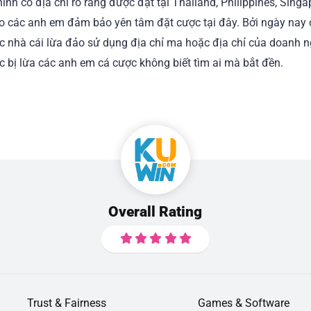
hính có địa chỉ rõ ràng được đặt tại Thailand, Philippines, Singa
o các anh em đảm bảo yên tâm đặt cược tại đây. Bởi ngày nay 
c nhà cái lừa đảo sử dụng địa chỉ ma hoặc địa chỉ của doanh 
c bị lừa các anh em cá cược không biết tìm ai mà bắt đền.
Overall Rating
Trust & Fairness
Games & Software