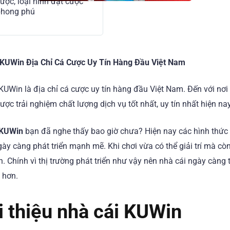
ược, loại hình đặt cược
phong phú
 KUWin Địa Chỉ Cá Cược Uy Tín Hàng Đầu Việt Nam
KUWin là địa chỉ cá cược uy tín hàng đầu Việt Nam. Đến với nơi
ược trải nghiệm chất lượng dịch vụ tốt nhất, uy tín nhất hiện nay
 KUWin
bạn đã nghe thấy bao giờ chưa? Hiện nay các hình thức
gày càng phát triển mạnh mẽ. Khi chơi vừa có thể giải trí mà cò
n. Chính vì thị trường phát triển như vậy nên nhà cái ngày càng 
g hơn.
i thiệu nhà cái KUWin