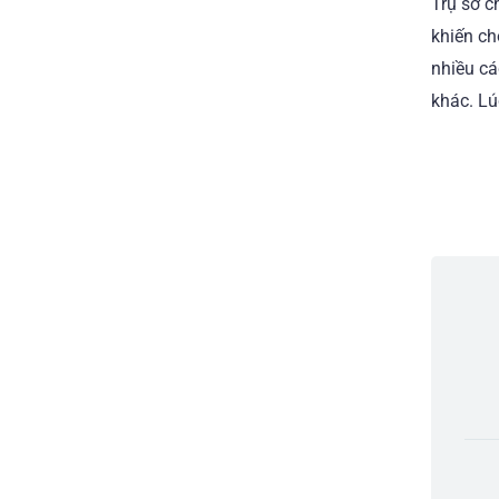
Trụ sở c
khiến ch
nhiều cá
khác. Lú