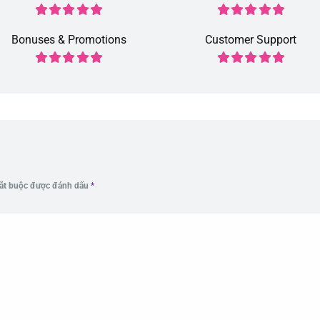
Bonuses & Promotions
Customer Support
bắt buộc được đánh dấu
*