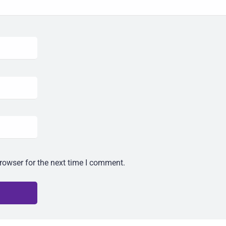
rowser for the next time I comment.