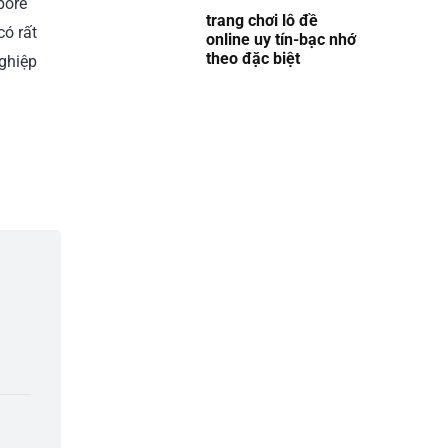
pore
trang chơi lô đề
có rất
online uy tín-bạc nhớ
theo đặc biệt
nghiệp