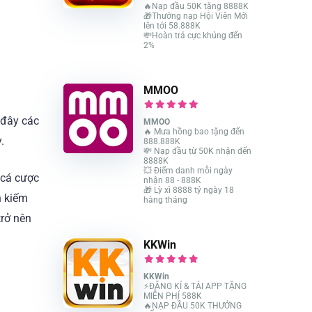
🔥Nạp đầu 50K tặng 8888K
🎁Thưởng nạp Hội Viên Mới
lên tới 58.888K
💸Hoàn trả cực khủng đến
2%
MMOO
 đây các
MMOO
🔥 Mưa hồng bao tặng đến
.
888.888K
💸 Nạp đầu từ 50K nhận đến
8888K
💥 Điểm danh mỗi ngày
 cá cược
nhận 88 - 888K
🎁 Lỳ xì 8888 tỷ ngày 18
n kiếm
hàng tháng
trở nên
KKWin
KKWin
⚡️ĐĂNG KÍ & TẢI APP TẶNG
MIỄN PHÍ 588K
🔥NẠP ĐẦU 50K THƯỞNG