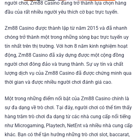
người chơi, Zm88 Casino đang trở thành lựa chọn hàng
đầu của rất nhiều người yêu thích cờ bạc trực tuyến.
Zm88 Casino được thành lập từ năm 2015 và đã nhanh
chóng trở thành một trong những sòng bạc trực tuyến uy
tín nhất trên thị trường. Với hơn 8 năm kinh nghiệm hoạt
động, Zm88 Casino đã xây dựng được một cộng đồng
người chơi đông đảo và trung thành. Sự uy tín và chất
lượng dịch vụ của Zm88 Casino đã được chứng minh qua
thời gian và được nhiều người chơi đánh giá cao.
Một trong những điểm nổi bật của Zm88 Casino chính là
sự đa dạng về trò chơi. Tại đây, người chơi có thể tìm thấy
hàng trăm trò chơi đa dạng từ các nhà cung cấp nổi tiếng
như Microgaming, Playtech, NetEnt và nhiều nhà cung cấp
khác. Bạn có thể tận hưởng những trò chơi slot, baccarat,