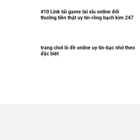
#10 Link tải game tài xỉu online đổi
thưởng tiền thật uy tín-rồng bạch kim 247
trang chơi lô đề online uy tín-bạc nhớ theo
đặc biệt