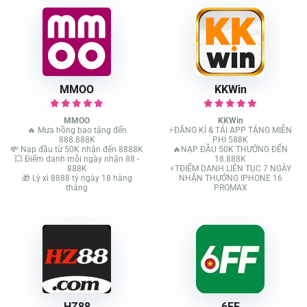
MMOO
KKWin
MMOO
KKWin
🔥 Mưa hồng bao tặng đến
⚡️ĐĂNG KÍ & TẢI APP TẶNG MIỄN
888.888K
PHÍ 588K
💸 Nạp đầu từ 50K nhận đến 8888K
🔥NẠP ĐẦU 50K THƯỞNG ĐẾN
💥 Điểm danh mỗi ngày nhận 88 -
18.888K
888K
⚡️TĐIỂM DANH LIÊN TỤC 7 NGÀY
🎁 Lỳ xì 8888 tỷ ngày 18 hàng
NHẬN THƯỞNG IPHONE 16
tháng
PROMAX
HZ88
6FF