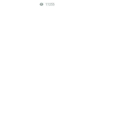
11255