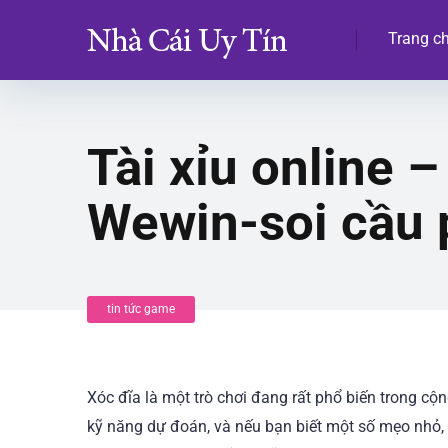
Trang c
Tài xỉu online –
Wewin-soi cầu 
tin tức game
Xóc đĩa là một trò chơi đang rất phổ biến trong c
kỹ năng dự đoán, và nếu bạn biết một số mẹo nhỏ, 