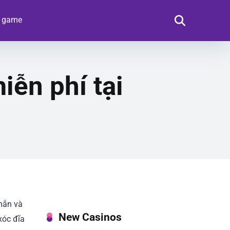
c game
iễn phí tại
 mắn và
New Casinos
xóc đĩa