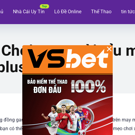
hủ
Nhà Cái Uy Tín
Lô Đề Online
Thể Thao
tin tứ
 Chơi game tài xỉu m
×
plus 3 miền
ộng đồng game thủ trực tuyến. Đây là một trò chơi dựa trên may
bạn có thể tăng cơ hội thắng lớn. Dưới đây là một số mẹo chơi 