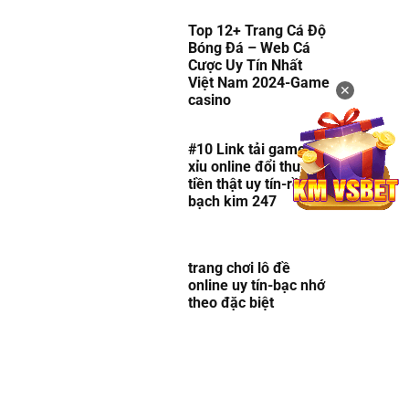
Top 12+ Trang Cá Độ
Bóng Đá – Web Cá
Cược Uy Tín Nhất
Việt Nam 2024-Game
✕
casino
#10 Link tải game tài
xỉu online đổi thưởng
tiền thật uy tín-rồng
bạch kim 247
trang chơi lô đề
online uy tín-bạc nhớ
theo đặc biệt