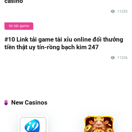
casino
11255
tin tức game
#10 Link tải game tài xỉu online đổi thưởng
tiền thật uy tín-rồng bạch kim 247
11226
New Casinos