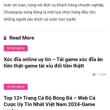
toán an toàn, cùng với dịch vụ khách hàng chuyên nghiệp,
Choangvip xứng đáng là một lựa chọn hàng đầu cho
những người yêu thích cá cược trực tuyến.
Read More
tin tức game
Xóc đĩa online uy tín – Tải game xóc đĩa ăn
tiền thật-game tài xỉu đổi tiền thậtt
11449
tin tức game
Top 12+ Trang Cá Độ Bóng Đá – Web Cá
Cược Uy Tín Nhất Việt Nam 2024-Game