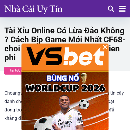
Tài Xỉu Online Có Lừa Đảo Không
? Cách Bịp Game Mới Nhất CF68-
×
choi bai tien len mien nam mien
phi
tin tức game
Choangvip là một nhà cái trực tuyến uy tín và đáng tin cậy
dành cho người Việt. Với nhiều năm kinh nghiệm hoạt
động trong lĩnh vực cá cược trực tuyến, Choangvip đã
khẳng định được vị thế của mình trên thị trường.