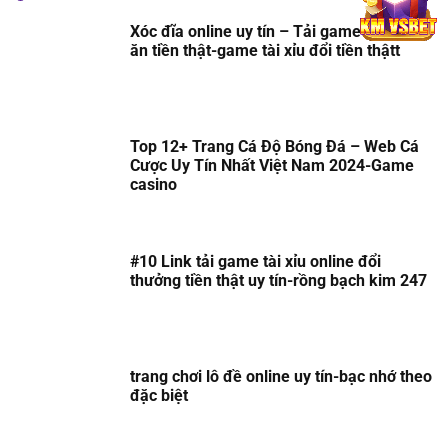
Xóc đĩa online uy tín – Tải game xóc đĩa
ăn tiền thật-game tài xỉu đổi tiền thậtt
Top 12+ Trang Cá Độ Bóng Đá – Web Cá
Cược Uy Tín Nhất Việt Nam 2024-Game
casino
#10 Link tải game tài xỉu online đổi
thưởng tiền thật uy tín-rồng bạch kim 247
trang chơi lô đề online uy tín-bạc nhớ theo
đặc biệt