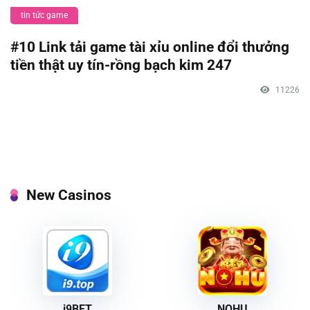
tin tức game
#10 Link tải game tài xỉu online đổi thưởng
tiền thật uy tín-rồng bạch kim 247
11226
New Casinos
i9BET
NOHU