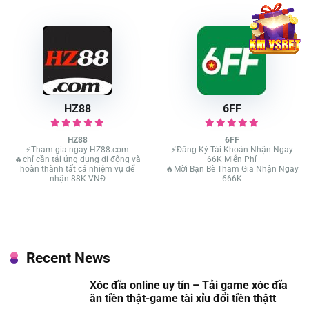
HZ88
6FF
HZ88
6FF
⚡Tham gia ngay HZ88.com
⚡Đăng Ký Tài Khoản Nhận Ngay
🔥chỉ cần tải ứng dụng di động và
66K Miễn Phí
hoàn thành tất cả nhiệm vụ để
🔥Mời Bạn Bè Tham Gia Nhận Ngay
nhận 88K VNĐ
666K
Recent News
Xóc đĩa online uy tín – Tải game xóc đĩa
ăn tiền thật-game tài xỉu đổi tiền thậtt