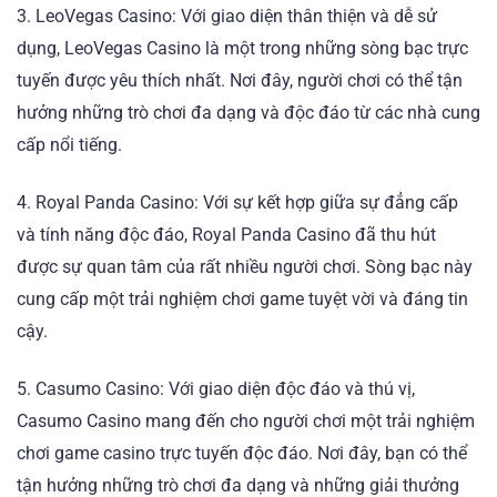
3. LeoVegas Casino: Với giao diện thân thiện và dễ sử
dụng, LeoVegas Casino là một trong những sòng bạc trực
tuyến được yêu thích nhất. Nơi đây, người chơi có thể tận
hưởng những trò chơi đa dạng và độc đáo từ các nhà cung
cấp nổi tiếng.
4. Royal Panda Casino: Với sự kết hợp giữa sự đẳng cấp
và tính năng độc đáo, Royal Panda Casino đã thu hút
được sự quan tâm của rất nhiều người chơi. Sòng bạc này
cung cấp một trải nghiệm chơi game tuyệt vời và đáng tin
cậy.
5. Casumo Casino: Với giao diện độc đáo và thú vị,
Casumo Casino mang đến cho người chơi một trải nghiệm
chơi game casino trực tuyến độc đáo. Nơi đây, bạn có thể
tận hưởng những trò chơi đa dạng và những giải thưởng