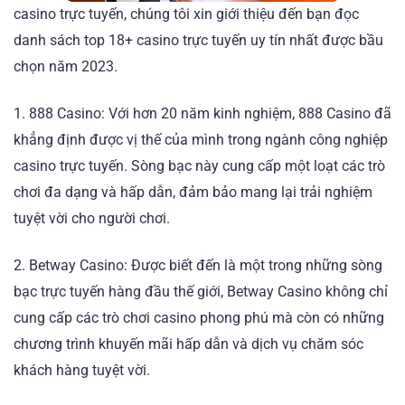
casino trực tuyến, chúng tôi xin giới thiệu đến bạn đọc
danh sách top 18+ casino trực tuyến uy tín nhất được bầu
chọn năm 2023.
1. 888 Casino: Với hơn 20 năm kinh nghiệm, 888 Casino đã
khẳng định được vị thế của mình trong ngành công nghiệp
casino trực tuyến. Sòng bạc này cung cấp một loạt các trò
chơi đa dạng và hấp dẫn, đảm bảo mang lại trải nghiệm
tuyệt vời cho người chơi.
2. Betway Casino: Được biết đến là một trong những sòng
bạc trực tuyến hàng đầu thế giới, Betway Casino không chỉ
cung cấp các trò chơi casino phong phú mà còn có những
chương trình khuyến mãi hấp dẫn và dịch vụ chăm sóc
khách hàng tuyệt vời.