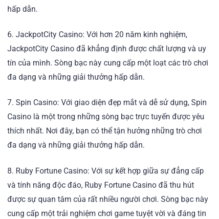
hấp dẫn.
6. JackpotCity Casino: Với hơn 20 năm kinh nghiệm,
JackpotCity Casino đã khẳng định được chất lượng và uy
tín của mình. Sòng bạc này cung cấp một loạt các trò chơi
đa dạng và những giải thưởng hấp dẫn.
7. Spin Casino: Với giao diện đẹp mắt và dễ sử dụng, Spin
Casino là một trong những sòng bạc trực tuyến được yêu
thích nhất. Nơi đây, bạn có thể tận hưởng những trò chơi
đa dạng và những giải thưởng hấp dẫn.
8. Ruby Fortune Casino: Với sự kết hợp giữa sự đẳng cấp
và tính năng độc đáo, Ruby Fortune Casino đã thu hút
được sự quan tâm của rất nhiều người chơi. Sòng bạc này
cung cấp một trải nghiệm chơi game tuyệt vời và đáng tin