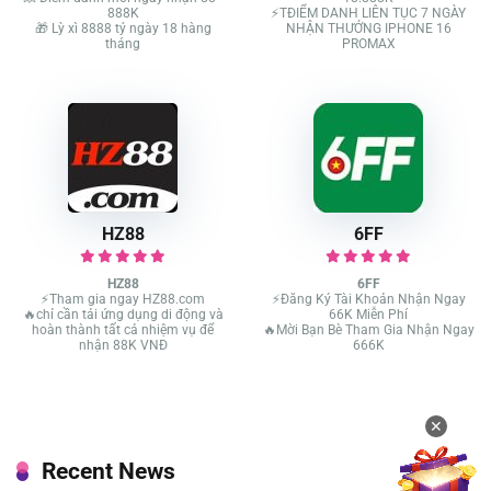
888K
⚡️TĐIỂM DANH LIÊN TỤC 7 NGÀY
🎁 Lỳ xì 8888 tỷ ngày 18 hàng
NHẬN THƯỞNG IPHONE 16
tháng
PROMAX
HZ88
6FF
HZ88
6FF
⚡Tham gia ngay HZ88.com
⚡Đăng Ký Tài Khoản Nhận Ngay
🔥chỉ cần tải ứng dụng di động và
66K Miễn Phí
hoàn thành tất cả nhiệm vụ để
🔥Mời Bạn Bè Tham Gia Nhận Ngay
nhận 88K VNĐ
666K
✕
Recent News