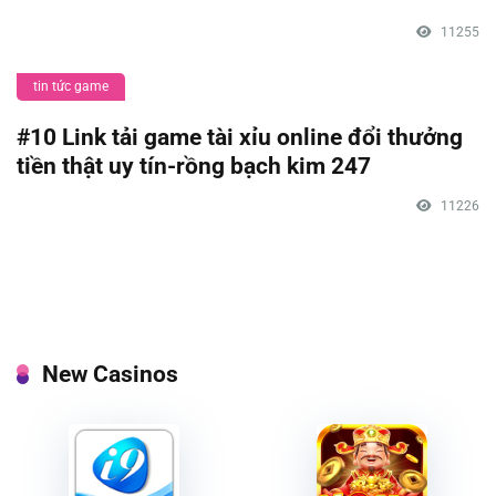
11255
tin tức game
#10 Link tải game tài xỉu online đổi thưởng
tiền thật uy tín-rồng bạch kim 247
11226
New Casinos