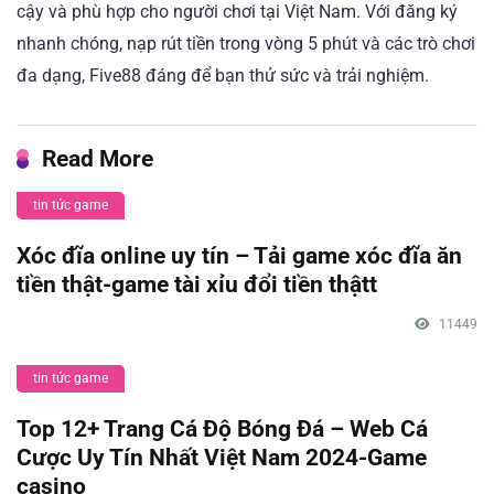
cậy và phù hợp cho người chơi tại Việt Nam. Với đăng ký
nhanh chóng, nạp rút tiền trong vòng 5 phút và các trò chơi
đa dạng, Five88 đáng để bạn thử sức và trải nghiệm.
Read More
tin tức game
Xóc đĩa online uy tín – Tải game xóc đĩa ăn
tiền thật-game tài xỉu đổi tiền thậtt
11449
tin tức game
Top 12+ Trang Cá Độ Bóng Đá – Web Cá
Cược Uy Tín Nhất Việt Nam 2024-Game
casino