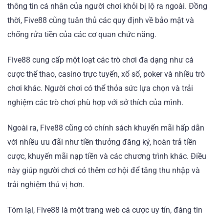
thông tin cá nhân của người chơi khỏi bị lộ ra ngoài. Đồng
thời, Five88 cũng tuân thủ các quy định về bảo mật và
chống rửa tiền của các cơ quan chức năng.
Five88 cung cấp một loạt các trò chơi đa dạng như cá
cược thể thao, casino trực tuyến, xổ số, poker và nhiều trò
chơi khác. Người chơi có thể thỏa sức lựa chọn và trải
nghiệm các trò chơi phù hợp với sở thích của mình.
Ngoài ra, Five88 cũng có chính sách khuyến mãi hấp dẫn
với nhiều ưu đãi như tiền thưởng đăng ký, hoàn trả tiền
cược, khuyến mãi nạp tiền và các chương trình khác. Điều
này giúp người chơi có thêm cơ hội để tăng thu nhập và
trải nghiệm thú vị hơn.
Tóm lại, Five88 là một trang web cá cược uy tín, đáng tin