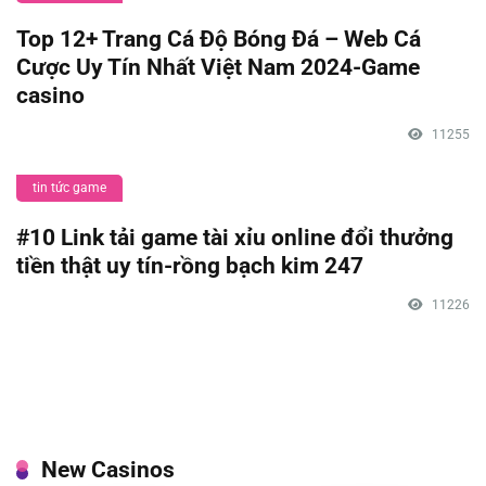
Top 12+ Trang Cá Độ Bóng Đá – Web Cá
Cược Uy Tín Nhất Việt Nam 2024-Game
casino
11255
tin tức game
#10 Link tải game tài xỉu online đổi thưởng
tiền thật uy tín-rồng bạch kim 247
11226
New Casinos