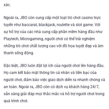
xác.
Ngoài ra, JBO còn cung cấp một loạt trò chơi casino trực
tuyến như baccarat, blackjack, roulette và slot game. Với
sự hỗ trợ của các nhà cung cấp phần mềm hàng đầu như
Playtech, Microgaming, người chơi có thể trải nghiệm
những trò chơi chất lượng cao với đồ họa tuyệt đẹp và âm
thanh sống động.
Đặc biệt, JBO luôn đặt lợi ích của người chơi lên hàng đầu.
Họ cam kết bảo mật thông tin cá nhân và tiền bạc của
người chơi, đảm bảo việc giao dịch diễn ra nhanh chóng và
an toàn. Ngoài ra, JBO còn có dịch vụ khách hàng 24/7,
sẵn sàng giải đáp mọi thắc mắc và hỗ trợ người chơi trong
quá trình chơi.