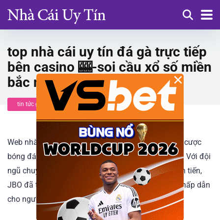
top nhà cái uy tín đá gà trực tiếp
bên casino 🎰-soi cầu xổ số miền
×
bắc ngày 18 tháng 6
tin tức game
Web nhà cái JBO là một trong những trang web cá cược
bóng đá và casino online uy tín hàng đầu hiện nay. Với đội
ngũ chuyên gia giàu kinh nghiệm và công nghệ tiên tiến,
JBO đã tạo ra một môi trường cá cược an toàn và hấp dẫn
cho người chơi.