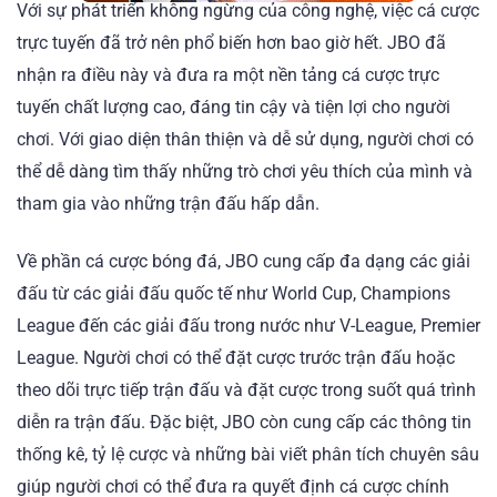
Với sự phát triển không ngừng của công nghệ, việc cá cược
trực tuyến đã trở nên phổ biến hơn bao giờ hết. JBO đã
nhận ra điều này và đưa ra một nền tảng cá cược trực
tuyến chất lượng cao, đáng tin cậy và tiện lợi cho người
chơi. Với giao diện thân thiện và dễ sử dụng, người chơi có
thể dễ dàng tìm thấy những trò chơi yêu thích của mình và
tham gia vào những trận đấu hấp dẫn.
Về phần cá cược bóng đá, JBO cung cấp đa dạng các giải
đấu từ các giải đấu quốc tế như World Cup, Champions
League đến các giải đấu trong nước như V-League, Premier
League. Người chơi có thể đặt cược trước trận đấu hoặc
theo dõi trực tiếp trận đấu và đặt cược trong suốt quá trình
diễn ra trận đấu. Đặc biệt, JBO còn cung cấp các thông tin
thống kê, tỷ lệ cược và những bài viết phân tích chuyên sâu
giúp người chơi có thể đưa ra quyết định cá cược chính