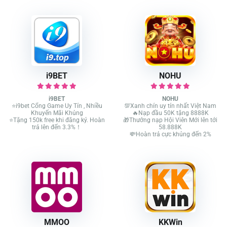
i9BET
NOHU
i9BET
NOHU
⭐️i9bet Cổng Game Uy Tín , Nhiều
💯Xanh chín uy tín nhất Việt Nam
Khuyến Mãi Khủng
🔥Nạp đầu 50K tặng 8888K
⭐️Tặng 150k free khi đăng ký. Hoàn
🎁Thưởng nạp Hội Viên Mới lên tới
trả lên đến 3.3%！
58.888K
💸Hoàn trả cực khủng đến 2%
MMOO
KKWin