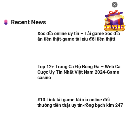
✕
Recent News
Xóc đĩa online uy tín – Tải game xóc đĩa
ăn tiền thật-game tài xỉu đổi tiền thậtt
Top 12+ Trang Cá Độ Bóng Đá – Web Cá
Cược Uy Tín Nhất Việt Nam 2024-Game
casino
#10 Link tải game tài xỉu online đổi
thưởng tiền thật uy tín-rồng bạch kim 247