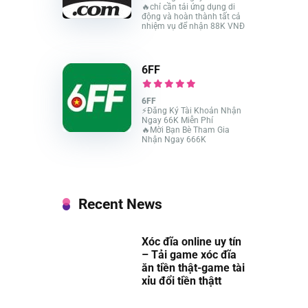
🔥chỉ cần tải ứng dụng di
động và hoàn thành tất cả
nhiệm vụ để nhận 88K VNĐ
6FF
6FF
⚡Đăng Ký Tài Khoản Nhận
Ngay 66K Miễn Phí
🔥Mời Bạn Bè Tham Gia
Nhận Ngay 666K
Recent News
Xóc đĩa online uy tín
– Tải game xóc đĩa
ăn tiền thật-game tài
xỉu đổi tiền thậtt