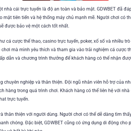
ột nhà cái trực tuyến là độ an toàn và bảo mật. GDWBET đã đá
 mật tiên tiến và hệ thống máy chủ mạnh mẽ. Người chơi có th
sẽ được bảo vệ một cách tốt nhất.
cá cược thể thao, casino trực tuyến, poker, xổ số và nhiều trò
 chơi mà mình yêu thích và tham gia vào trải nghiệm cá cược th
p dẫn và chương trình thưởng để khách hàng có thể nhận đượ
huyên nghiệp và thân thiện. Đội ngũ nhân viên hỗ trợ của nh
h hàng trong quá trình chơi. Khách hàng có thể liên hệ với nhà
at trực tuyến.
 thân thiện với người dùng. Người chơi có thể dễ dàng tìm thấ
h nhanh chóng. Đặc biệt, GDWBET cũng có ứng dụng di động cho 