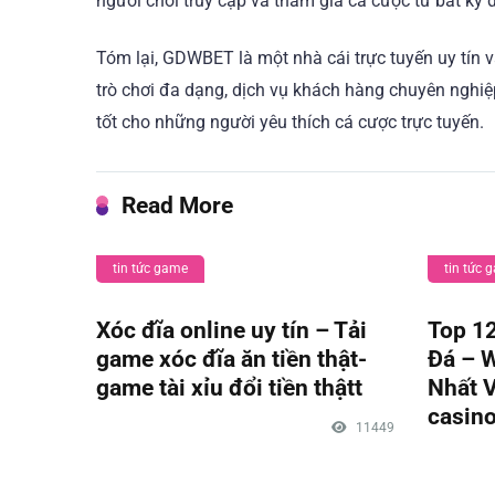
người chơi truy cập và tham gia cá cược từ bất kỳ 
Tóm lại, GDWBET là một nhà cái trực tuyến uy tín v
trò chơi đa dạng, dịch vụ khách hàng chuyên nghi
tốt cho những người yêu thích cá cược trực tuyến.
Read More
tin tức game
tin tức 
Xóc đĩa online uy tín – Tải
Top 1
game xóc đĩa ăn tiền thật-
Đá – 
game tài xỉu đổi tiền thậtt
Nhất 
casin
11449