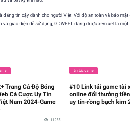
đâu và bất kỳ khi nào.
à đáng tin cậy dành cho người Việt. Với độ an toàn và bảo mật 
ệp và giao diện dễ sử dụng, GDWBET đáng được xem xét là một
game
tin tức game
2+ Trang Cá Độ Bóng
#10 Link tải game tài 
Web Cá Cược Uy Tín
online đổi thưởng tiền
Việt Nam 2024-Game
uy tín-rồng bạch kim 
o
11255